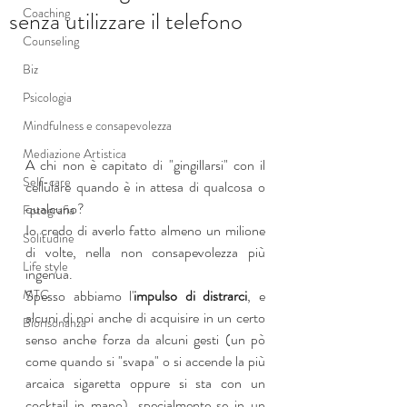
Coaching
senza utilizzare il telefono
Counseling
Biz
Psicologia
Mindfulness e consapevolezza
Mediazione Artistica
A chi non è capitato di "gingillarsi" con il 
Self-care
cellulare quando è in attesa di qualcosa o 
qualcuno? 
Fotografia
Io credo di averlo fatto almeno un milione 
Solitudine
di volte, nella non consapevolezza più 
Life style
ingenua.
MTC
Spesso abbiamo l'
impulso di distrarci
, e 
alcuni di noi anche di acquisire in un certo 
Biorisonanza
senso anche forza da alcuni gesti (un pò 
come quando si "svapa" o si accende la più 
arcaica sigaretta oppure si sta con un 
cocktail in mano), specialmente se in un 