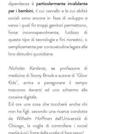
dipendenza è 
particolarmente invalidante 
per i bambini
, il cui cervello e le cui abilità 
sociali sono ancora in fase di sviluppo e 
verso i quali fin troppi genitori permettono, 
forse inconsapevolmente, l'utilizzo di 
questo tipo di tecnologie a fini ricreativi, o 
semplicemente per consuetudine legata alle 
loro abitudini quotidiane.
Nicholas Kardaras
, ex professore di 
medicina di Stony Brook e autore di "Glow 
Kids", arriva a paragonare il tempo 
trascorso davanti ad uno schermo alla 
cocaina digitale. 
Ed ora una cosa che toccherà anche chi 
non ha figli: secondo una ricerca condotta 
da 
Wilhelm Hoffman 
dell'Università di 
Chicago, la voglia di controllare i social 
media è più forte della voglia di fare sesso!