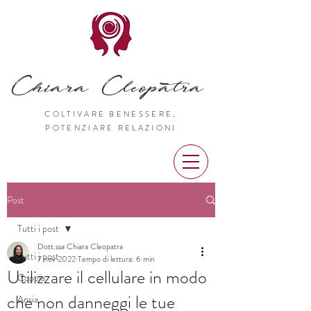
Chiara Cleopatra
COLTIVARE BENESSERE,
POTENZIARE RELAZIONI
Post
Tutti i post
Dott.ssa Chiara Cleopatra
Tutti i post
7 nov 2022
Tempo di lettura: 6 min
Utilizzare il cellulare in modo
Coppia
che non danneggi le tue
Ansia