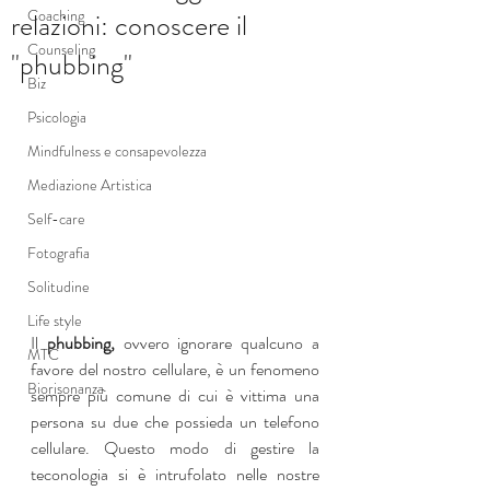
Coaching
relazioni: conoscere il
Counseling
"phubbing"
Biz
Psicologia
Mindfulness e consapevolezza
Mediazione Artistica
Self-care
Fotografia
Solitudine
Life style
Il 
phubbing, 
ovvero ignorare qualcuno a 
MTC
favore del nostro cellulare, è un fenomeno 
Biorisonanza
sempre più comune di cui è vittima una 
persona su due che possieda un telefono 
cellulare. Questo modo di gestire la 
teconologia si è intrufolato nelle nostre 