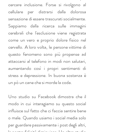
cercare inclusione. Forse si rivolgono al 
cellulare per distrarsi dalla dolorosa 
sensazione di essere trascurati socialmente. 
Sappiamo dalla ricerca sulle immagini 
cerebrali che l'esclusione viene registrata 
come un vero e proprio dolore fisico nel 
cervello. A loro volta, le persone vittime di 
questo fenomeno sono più propense ad 
attaccarsi al telefono in modi non salutari, 
aumentando così i propri sentimenti di 
stress e depressione. In buona sostanza è 
un pò un cane che si morde la coda.
Uno studio su Facebook dimostra che il 
modo in cui interagiamo su questo social 
influisce sul fatto che ci faccia sentire bene 
o male. Quando usiamo i social media solo 
per guardare passivamente i post degli altri, 
la nostra felicità diminuisce. Un altro studio 