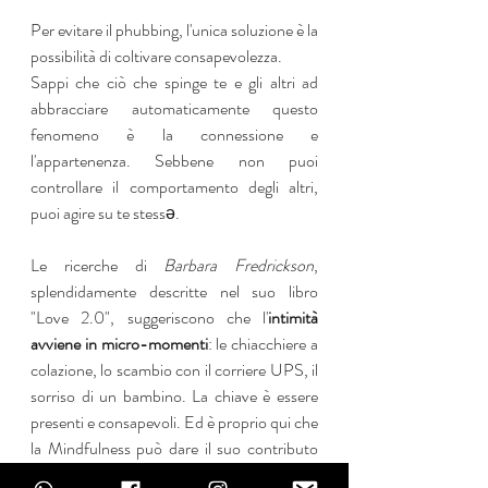
Per evitare il phubbing, l'unica soluzione è la 
possibilità di coltivare consapevolezza. 
Sappi che ciò che spinge te e gli altri ad 
abbracciare automaticamente questo 
fenomeno è la connessione e 
l'appartenenza. Sebbene non puoi 
controllare il comportamento degli altri, 
puoi agire su te stessǝ.
Le ricerche di 
Barbara Fredrickson
, 
splendidamente descritte nel suo libro 
"Love 2.0", suggeriscono che l'
intimità 
avviene in micro-momenti
: le chiacchiere a 
colazione, lo scambio con il corriere UPS, il 
sorriso di un bambino. La chiave è essere 
presenti e consapevoli. Ed è proprio qui che 
la Mindfulness può dare il suo contributo 
più prezioso. Uno studio rivelatore ha 